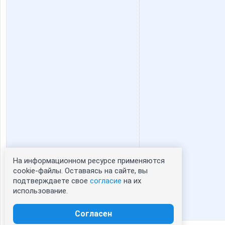
На информационном ресурсе применяются
Статистика портрета:
cookie-файлы. Оставаясь на сайте, вы
подтверждаете свое
согласие
на их
сейчас просматривают портрет - 0
использование.
зарегистрированные пользователи
посетившие портрет за 7 дней - 0
Согласен