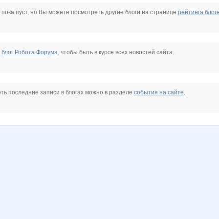
лия
Дарёнок
Лёлишна@
Мил@н@
НадеждаЦ
Сивка Бурка
Весна29.04
 пока пуст, но Вы можете посмотреть другие блоги на странице
рейтинга блог
е
блог Робота Форума
, чтобы быть в курсе всех новостей сайта.
ть последние записи в блогах можно в разделе
события на сайте
.