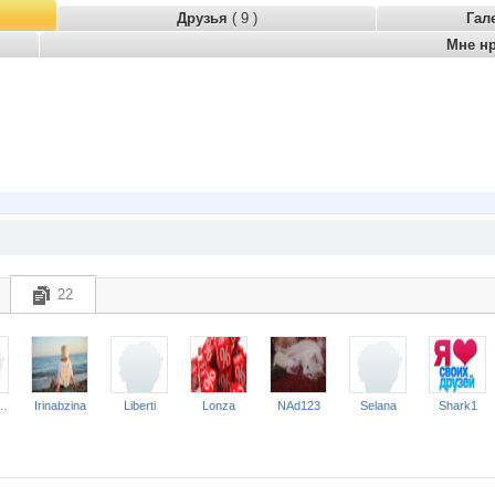
Друзья
( 9 )
Гал
Мне н
22
emotina
Irinabzina
Liberti
Lonza
NAd123
Selana
Shark1