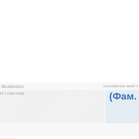
:
tiko.www.nn.ru
пользователь имеет 
(Фам.
е 1 года назад