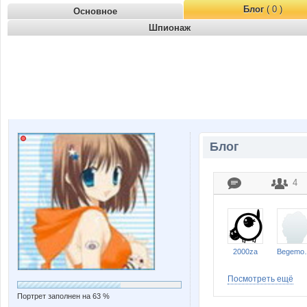
Блог
( 0 )
Основное
Шпионаж
Блог
4
2000za
Beg
Посмотреть ещё
Портрет заполнен на 63 %