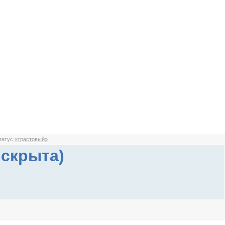
статус
«трастовый»
 скрыта)