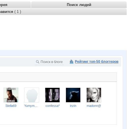
ерея
Поиск людей
равится
( 1 )
Рейтинг топ-50 блоггеров
Stella69
Yumymama
confessa*
inzin
madonn@