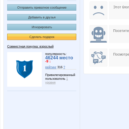
Алёна-Лена
Австра
Этот блог
Отправить приватное сообщение
Добавить в друзья
Игнорировать
Посетит
Сделать подарок
Совместная покупка: взрослый
популярность:
Посмотре
46244 место
-9 ↓
рейтинг
316
?
Привилегированный
пользователь
1
уровня